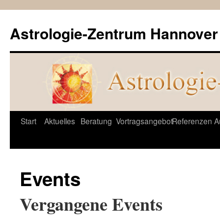
Astrologie-Zentrum Hannover
Springe
Start
Aktuelles
Beratung
Vortragsangebot
Referenzen
A
zum
Inhalt
Events
Vergangene Events