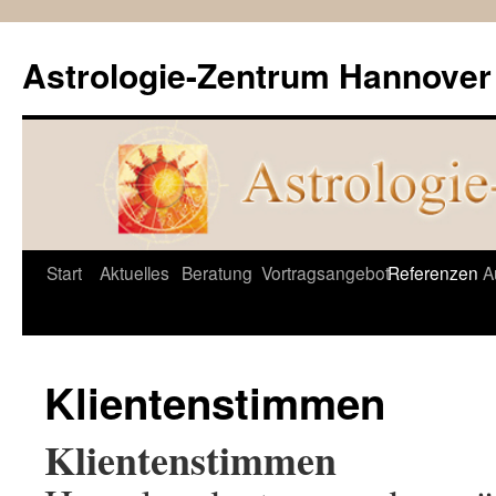
Astrologie-Zentrum Hannover
Springe
Start
Aktuelles
Beratung
Vortragsangebot
Referenzen
A
zum
Inhalt
Klientenstimmen
Klientenstimmen