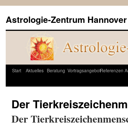
Astrologie-Zentrum Hannover
Springe
Start
Aktuelles
Beratung
Vortragsangebot
Referenzen
A
zum
Inhalt
Der Tierkreiszeichen
Der Tierkreiszeichenmens